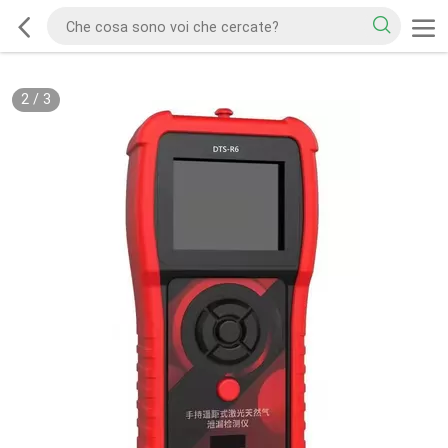
2
/
3