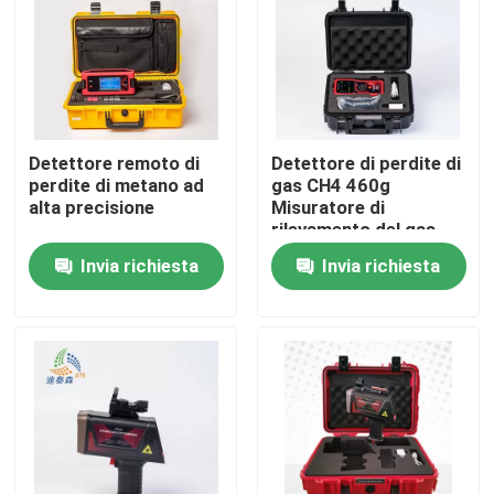
Chi siamo
Fatory Tour
Detettore remoto di
Detettore di perdite di
perdite di metano ad
gas CH4 460g
Controllo di qualità
alta precisione
Misuratore di
rilevamento del gas
naturale leggero
Invia richiesta
Invia richiesta
Contattaci
Richiedere un preventivo
Metro livellato del radar
Sensore livellato del radar