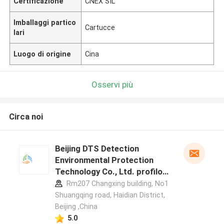
Certificazione
CNEX SIL
Imballaggi partico
Cartucce
lari
Luogo di origine
Cina
Osservi più
Circa noi
Beijing DTS Detection
Environmental Protection
Technology Co., Ltd. profilo
del produttore
Rm207 Changxing building, No1
Shuangqing road, Haidian District,
Beijing ,China
5.0