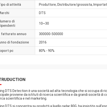
ipo di attività
Produttore, Distributore/grossista, Importa
Marchi
DTS
Numero di
10~30
ipendenti
l fatturato annuo
300000-500000
Anno di fondazione
2016
xport pc
80% - 90%
TRUDUCTION
jing DTS Detection è una società ad alta tecnologia che si occupa di ric
ncipale proviene da istituti di ricerca scientifica e da grandi società 
erca scientifica e nel marketing.
jing DTS si concentra su prodotti a livello radar 80G, ha insistito sull'e