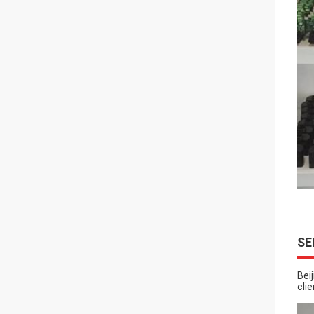
SE
Bei
clie