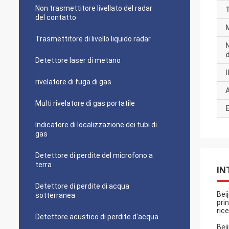
Non trasmettitore livellato del radar
T
del contatto
Trasmettitore di livello liquido radar
d
Detettore laser di metano
I
rivelatore di fuga di gas
Multi rivelatore di gas portatile
E
Indicatore di localizzazione dei tubi di
gas
Detettore di perdite del microfono a
terra
IN
Detettore di perdite di acqua
Bei
sotterranea
pri
ric
Detettore acustico di perdite d'acqua
Bei