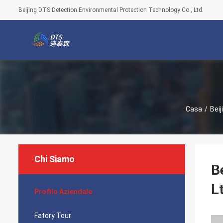
Beijing DTS Detection Environmental Protection Technology Co., Ltd.
Casa
/
Beij
Chi Siamo
B
L
Profilo Aziendale
Fatory Tour