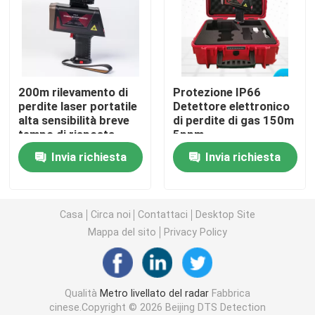
Indicatore di livello radar
Trasmettitore livellato del radar di 80 gigahertz
200m rilevamento di
Protezione IP66
perdite laser portatile
Detettore elettronico
alta sensibilità breve
di perdite di gas 150m
Indicatore di livello radar
tempo di risposta
5ppm
100ms
Invia richiesta
Invia richiesta
Strumento a livello radar
Non trasmettitore livellato del radar del contatto
Casa
Circa noi
Contattaci
Desktop Site
Mappa del sito
Privacy Policy
Trasmettitore di livello liquido radar
Qualità
Metro livellato del radar
Fabbrica
Detettore laser di metano
cinese.Copyright © 2026 Beijing DTS Detection