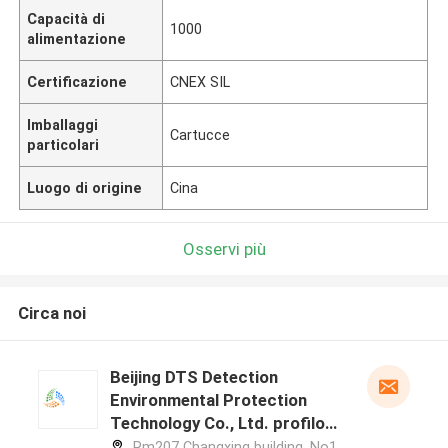
Capacità di
1000
alimentazione
Certificazione
CNEX SIL
Imballaggi
Cartucce
particolari
Luogo di origine
Cina
Osservi più
Circa noi
Beijing DTS Detection
Environmental Protection
Technology Co., Ltd. profilo
del produttore
Rm207 Changxing building, No1