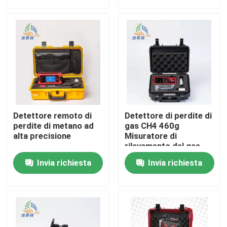
Chi siamo
Fatory Tour
Controllo di qualità
Detettore remoto di
Detettore di perdite di
Contattaci
perdite di metano ad
gas CH4 460g
alta precisione
Misuratore di
rilevamento del gas
naturale leggero
Richiedere un preventivo
Invia richiesta
Invia richiesta
Metro livellato del radar
Sensore livellato del radar