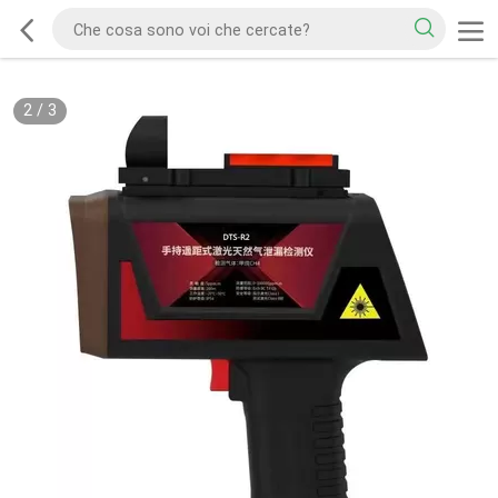
2
/
3