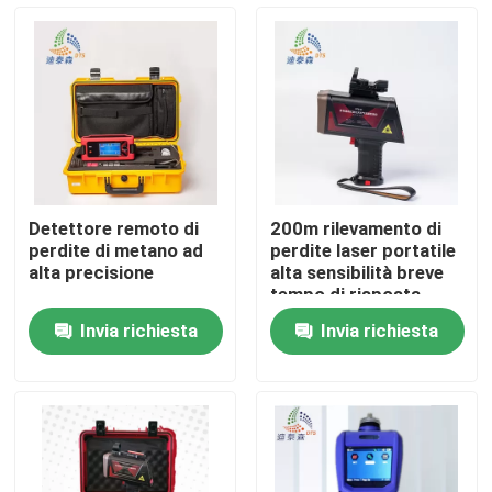
Chi siamo
Fatory Tour
Controllo di qualità
Detettore remoto di
200m rilevamento di
perdite di metano ad
perdite laser portatile
Contattaci
alta precisione
alta sensibilità breve
tempo di risposta
100ms
Invia richiesta
Invia richiesta
Richiedere un preventivo
Metro livellato del radar
Sensore livellato del radar