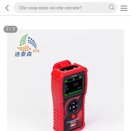
2
/
3