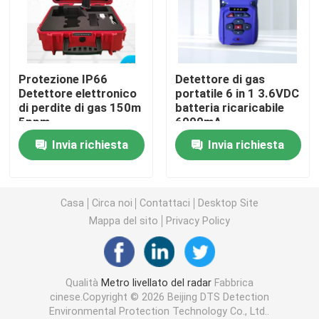
Indicatore di livello radar
Protezione IP66
Detettore di gas
Trasmettitore livellato del radar di 80 gigahertz
Detettore elettronico
portatile 6 in 1 3.6VDC
di perdite di gas 150m
batteria ricaricabile
5ppm
6000mA
Indicatore di livello radar
Invia richiesta
Invia richiesta
Strumento a livello radar
Casa
Circa noi
Contattaci
Desktop Site
Non trasmettitore livellato del radar del contatto
Mappa del sito
Privacy Policy
Trasmettitore di livello liquido radar
Qualità
Metro livellato del radar
Fabbrica
cinese.Copyright © 2026 Beijing DTS Detection
Detettore laser di metano
Environmental Protection Technology Co., Ltd..