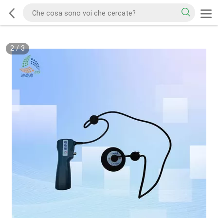
2
/
3