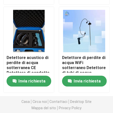
Chi siamo
Fatory Tour
Controllo di qualità
Detettore acustico di
Detettore di perdite di
Contattaci
perdite di acqua
acqua WiFi
sotterranea CE
sotterraneo Detettore
Detettore di condotte
di tubi di acqua
idriche sotterranee
sotterraneo 1-4m
Richiedere un preventivo
Invia richiesta
Invia richiesta
Metro livellato del radar
Casa
Circa noi
Contattaci
Desktop Site
Mappa del sito
Privacy Policy
Sensore livellato del radar