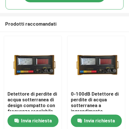
Prodotti raccomandati
Casa
Detettore di perdite di
0-100dB Detettore di
acqua sotterranea di
perdite di acqua
design compatto con
sotterranea a
Prodotti
frequenza regolabile
ingrandimento
continuamente
regolabile per le
Invia richiesta
Invia richiesta
esigenze del cliente
Video