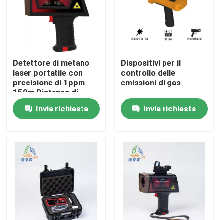
Chi siamo
Fatory Tour
Detettore di metano
Dispositivi per il
laser portatile con
controllo delle
precisione di 1ppm
emissioni di gas
Controllo di qualità
150m Distanza di
rilevamento Ip66
Invia richiesta
Invia richiesta
Contattaci
Richiedere un preventivo
Metro livellato del radar
Sensore livellato del radar