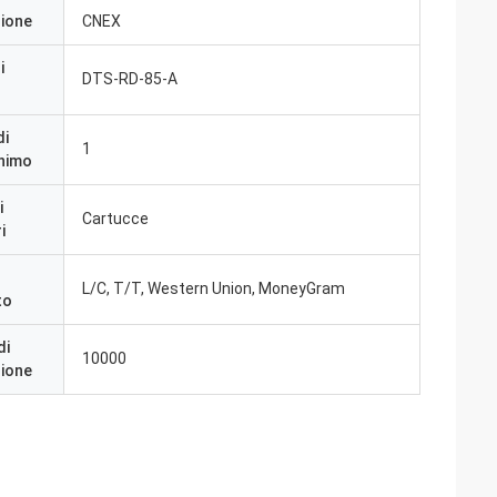
zione
CNEX
i
DTS-RD-85-A
di
1
inimo
i
Cartucce
i
L/C, T/T, Western Union, MoneyGram
to
di
10000
zione