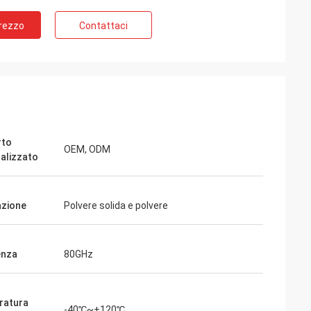
Prezzo
Contattaci
rto
OEM, ODM
alizzato
azione
Polvere solida e polvere
enza
80GHz
ratura
-40℃~+120℃