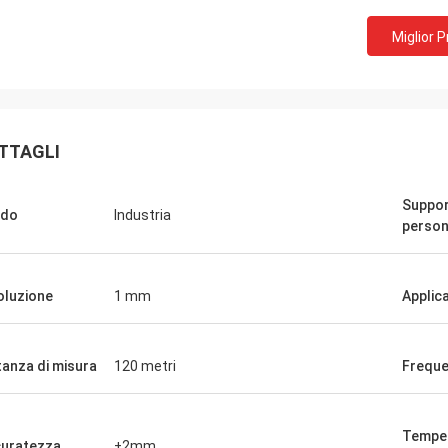
Miglior 
TTAGLI
Suppo
ado
Industria
person
oluzione
1 mm
Applic
tanza di misura
120 metri
Frequ
Tempe
uratezza
±2mm