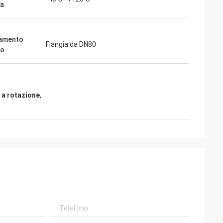
ta
gamento
Flangia da DN80
to
o a rotazione
,