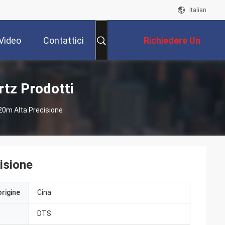
Italian
Video
Contattici
Richiedere Un
Preventivo
rtz Prodotti
120m Alta Precisione
cisione
origine
Cina
DTS