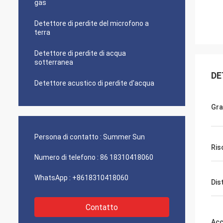
gas
Detettore di perdite del microfono a
terra
Detettore di perdite di acqua
sotterranea
DE
Detettore acustico di perdite d'acqua
Gr
Persona di contatto :
Summer Sun
Ris
Numero di telefono :
86 18310418060
WhatsApp :
+8618310418060
Dis
Contatto
Acc