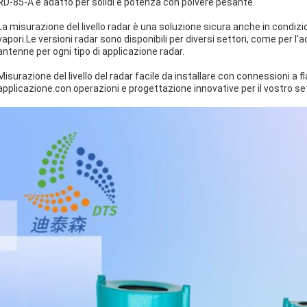
RD-85-A è adatto per solidi e potenza con polvere pesante.
La misurazione del livello radar è una soluzione sicura anche in condi
vapori.Le versioni radar sono disponibili per diversi settori, come per l'
antenne per ogni tipo di applicazione radar.
Misurazione del livello del radar facile da installare con connessioni a fl
applicazione.con operazioni e progettazione innovative per il vostro set