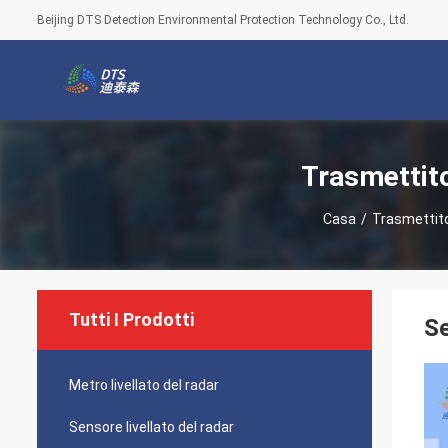
Beijing DTS Detection Environmental Protection Technology Co., Ltd.
Trasmettito
Casa
/
Trasmettito
Tutti I Prodotti
Se
Metro livellato del radar
Sensore livellato del radar