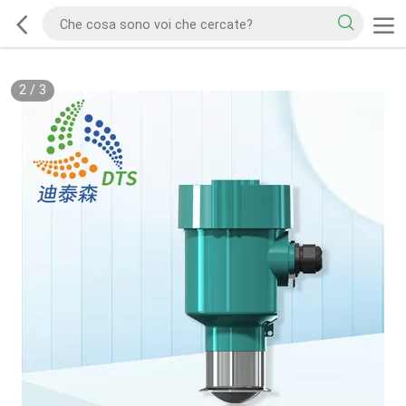
2
/
3