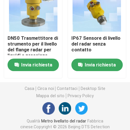
Indicatore di livello radar
Trasmettitore livellato del radar di 80 gigahertz
DN50 Trasmettitore di
IP67 Sensore di livello
strumento per il livello
del radar senza
del flange radar per
contatto
Indicatore di livello radar
liquidi a pressione
corrosiva
Invia richiesta
Invia richiesta
Strumento a livello radar
Non trasmettitore livellato del radar del contatto
Casa
Circa noi
Contattaci
Desktop Site
Mappa del sito
Privacy Policy
Trasmettitore di livello liquido radar
Qualità
Metro livellato del radar
Fabbrica
Detettore laser di metano
cinese.Copyright © 2026 Beijing DTS Detection